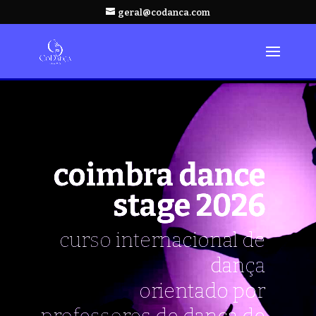
geral@codanca.com
coimbra dance
stage 2026
curso internacional de
dança
orientado por