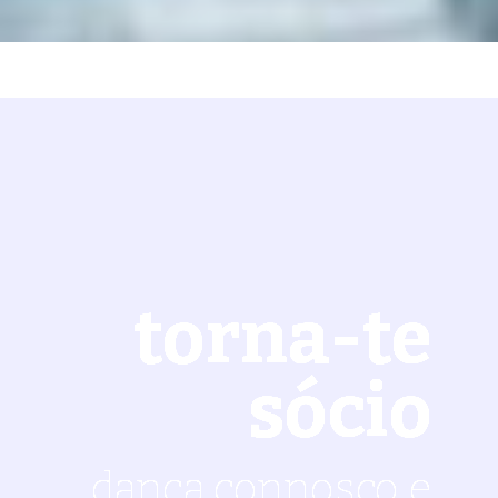
torna-te
sócio
dança connosco e