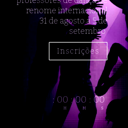
professores de dança de
renome internacional
31 de agosto a 5 de
setembro
Inscrições
20% desconto “dia
mundial da dança”
:
00
:
00
:
00